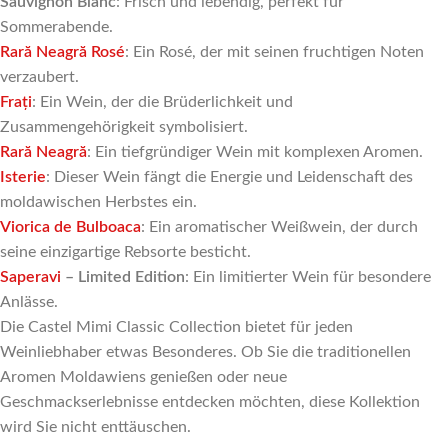
Sauvignon Blanc
: Frisch und lebendig, perfekt für
Sommerabende.
Rară Neagră Rosé
: Ein Rosé, der mit seinen fruchtigen Noten
verzaubert.
Frați
: Ein Wein, der die Brüderlichkeit und
Zusammengehörigkeit symbolisiert.
Rară Neagră
: Ein tiefgründiger Wein mit komplexen Aromen.
Isterie
: Dieser Wein fängt die Energie und Leidenschaft des
moldawischen Herbstes ein.
Viorica de Bulboaca
: Ein aromatischer Weißwein, der durch
seine einzigartige Rebsorte besticht.
Saperavi
– Limited Edition
: Ein limitierter Wein für besondere
Anlässe.
Die Castel Mimi Classic Collection bietet für jeden
Weinliebhaber etwas Besonderes. Ob Sie die traditionellen
Aromen Moldawiens genießen oder neue
Geschmackserlebnisse entdecken möchten, diese Kollektion
wird Sie nicht enttäuschen.