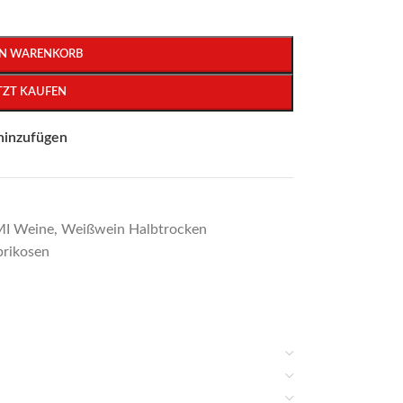
EN WARENKORB
TZT KAUFEN
hinzufügen
I Weine
,
Weißwein Halbtrocken
prikosen