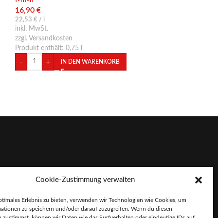
16,90
€
14,10
€
22,53
€
/
l
18,80
€
/
l
inkl. MwSt.
inkl. MwSt.
zzgl. Versandkosten
zzgl. Versandkoste
Produkt enthält: 0,75
l
Produkt enthält: 
-
+
-
+
IN DEN WARENKORB
IN
Cookie-Zustimmung verwalten
ptimales Erlebnis zu bieten, verwenden wir Technologien wie Cookies, um
dova.de
ationen zu speichern und/oder darauf zuzugreifen. Wenn du diesen
 zustimmst, können wir Daten wie das Surfverhalten oder eindeutige IDs auf