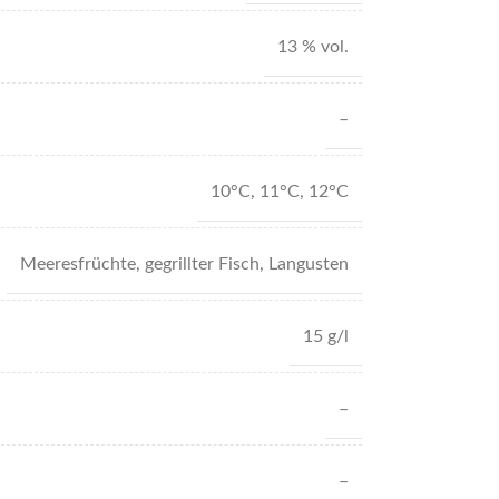
13 % vol.
–
10°C
,
11°C
,
12°C
Meeresfrüchte
,
gegrillter Fisch
,
Langusten
15 g/l
–
–