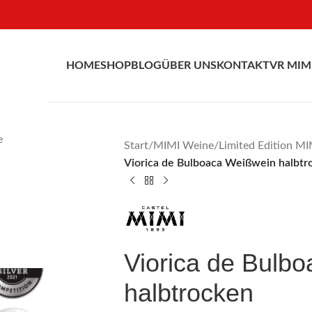
HOME
SHOP
BLOG
ÜBER UNS
KONTAKT
VR MIM
e
Start
/
MIMI Weine
/
Limited Edition MI
Viorica de Bulboaca Weißwein halbtr
Viorica de Bulb
halbtrocken