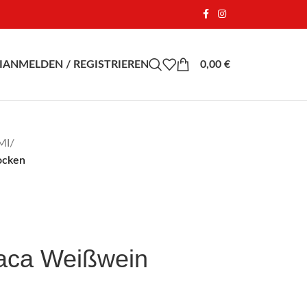
I
ANMELDEN / REGISTRIEREN
0,00
€
MI
/
ocken
oaca Weißwein