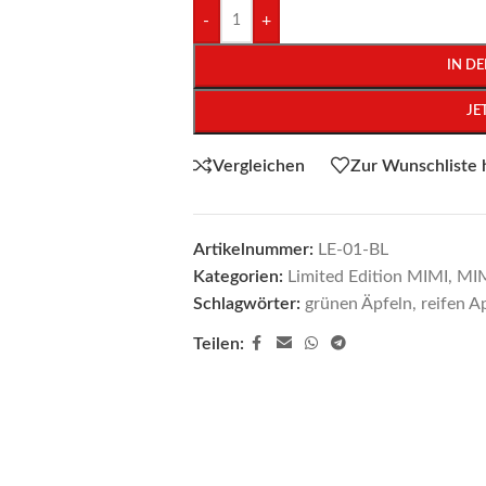
-
+
IN D
JE
Vergleichen
Zur Wunschliste 
Artikelnummer:
LE-01-BL
Kategorien:
Limited Edition MIMI
,
MIM
Schlagwörter:
grünen Äpfeln
,
reifen A
Teilen: