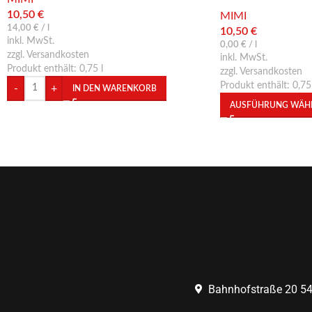
Weißwein trocken
10,50
€
MIMI
14,00
€
/
l
10,50
€
inkl. MwSt.
0,00
€
/
l
zzgl. Versandkosten
inkl. MwSt.
Produkt enthält: 0,75
l
zzgl. Versandkosten
Produkt enthält: 0,7
-
+
IN DEN WARENKORB
AUSFÜHRUNG WÄH
Bahnhofstraße 20 5