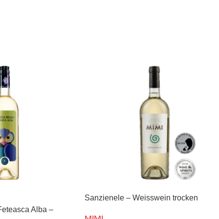
Sanzienele – Weisswein trocken
eteasca Alba –
MIMI