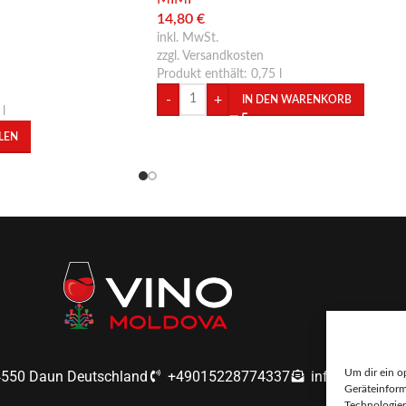
14,80
€
inkl. MwSt.
zzgl. Versandkosten
Produkt enthält: 0,75
l
-
+
IN DEN WARENKORB
5
l
LEN
Um dir ein o
4550 Daun Deutschland
+49015228774337
info@vinomol
Geräteinform
Technologien