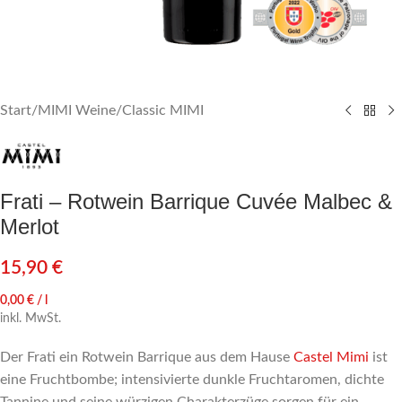
Start
/
MIMI Weine
/
Classic MIMI
Frati – Rotwein Barrique Cuvée Malbec &
Merlot
15,90
€
0,00
€
/
l
inkl. MwSt.
Der Frati ein Rotwein Barrique aus dem Hause
Castel Mimi
ist
eine Fruchtbombe; intensivierte dunkle Fruchtaromen, dichte