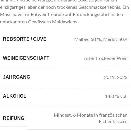
Tannine und seine würzigen Charakterzüge sorgen für ein
einzigartiges, aber dennoch trockenes Geschmackserlebnis. Ein
Must-have für Rotweinfreunde auf Entdeckungsfahrt in den
unbekannten Gewässern Moldawiens.
REBSORTE / CUVE
Malbec 50 %
,
Merlot 50%
WEINEIGENSCHAFT
roter trockener Wein
JAHRGANG
2019
,
2023
ALKOHOL
14.0 % vol.
Mindest. 6 Monate in französischen
REIFUNG
Eichenfässern