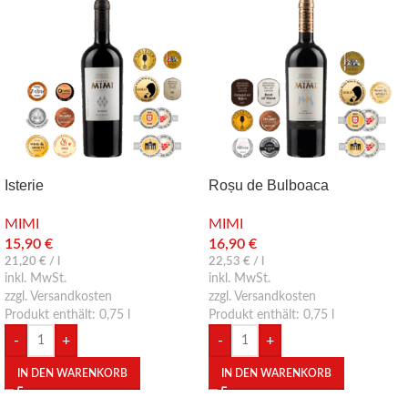
Isterie
Roșu de Bulboaca
MIMI
MIMI
15,90
€
16,90
€
21,20
€
/
l
22,53
€
/
l
inkl. MwSt.
inkl. MwSt.
zzgl. Versandkosten
zzgl. Versandkosten
Produkt enthält: 0,75
l
Produkt enthält: 0,75
l
-
+
-
+
IN DEN WARENKORB
IN DEN WARENKORB