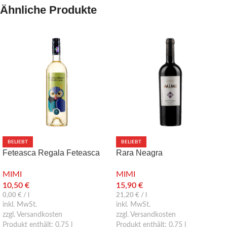
Ähnliche Produkte
BELIEBT
BELIEBT
Feteasca Regala Feteasca
Rara Neagra
Alba – Weißwein trocken
MIMI
MIMI
15,90
€
10,50
€
21,20
€
/
l
0,00
€
/
l
inkl. MwSt.
inkl. MwSt.
zzgl. Versandkosten
zzgl. Versandkosten
Produkt enthält: 0,75
l
Produkt enthält: 0,75
l