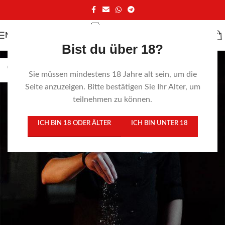
MENÜ
Bist du über 18?
07
Sie müssen mindestens 18 Jahre alt sein, um die
JULI
Seite anzuzeigen. Bitte bestätigen Sie Ihr Alter, um
teilnehmen zu können.
ICH BIN 18 ODER ÄLTER
ICH BIN UNTER 18