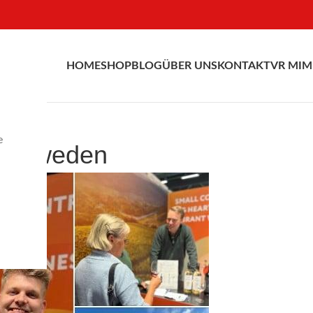
HOME
SHOP
BLOG
ÜBER UNS
KONTAKT
VR MIM
e
 Schweden