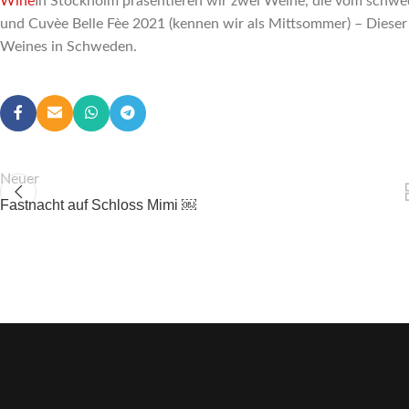
Wine
In Stockholm präsentieren wir zwei Weine, die vom schw
und Cuvèe Belle Fèe 2021 (kennen wir als Mittsommer) – Dieser
Weines in Schweden.
Neuer
Fastnacht auf Schloss Mimi ￼