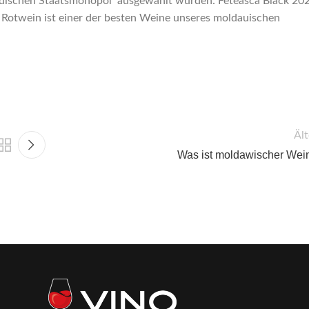
edischen Staatsmonopol ausgewählt wurden: Feteasca Black 20
 Rotwein ist einer der besten Weine unseres moldauischen
Ält
Was ist moldawischer Wei