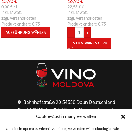
16,90
€
15,90
€
22,53
€
/
l
0,00
€
/
l
inkl. MwSt.
inkl. MwSt.
zzgl. Versandkosten
zzgl. Versandkosten
Produkt enthält: 0,75
l
Produkt enthält: 0,75
l
-
+
AUSFÜHRUNG WÄHLEN
IN DEN WARENKORB
Bahnhofstraße 20 54550 Daun Deutschland
+49015228774337
info@vinomoldova.de
Cookie-Zustimmung verwalten
F.A.Q.
AGB
IMPRESSUM
DATENSCHUTZERKLÄRUNG
Um dir ein optimales Erlebnis zu bieten, verwenden wir Technologien wie