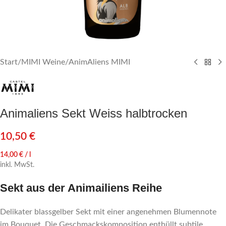
Start
/
MIMI Weine
/
AnimAliens MIMI
Animaliens Sekt Weiss halbtrocken
10,50
€
14,00
€
/
l
inkl. MwSt.
Sekt aus der Animailiens Reihe
Delikater blassgelber Sekt mit einer angenehmen Blumennote
im Bouquet. Die Geschmackskomposition enthüllt subtile