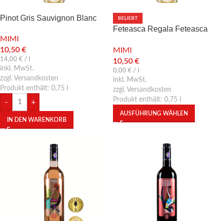
Pinot Gris Sauvignon Blanc
BELIEBT
Feteasca Regala Feteasca
MIMI
Alba – Weißwein trocken
10,50
€
MIMI
14,00
€
/
l
10,50
€
inkl. MwSt.
0,00
€
/
l
zzgl. Versandkosten
inkl. MwSt.
Produkt enthält: 0,75
l
zzgl. Versandkosten
Produkt enthält: 0,75
l
-
+
AUSFÜHRUNG WÄHLEN
IN DEN WARENKORB