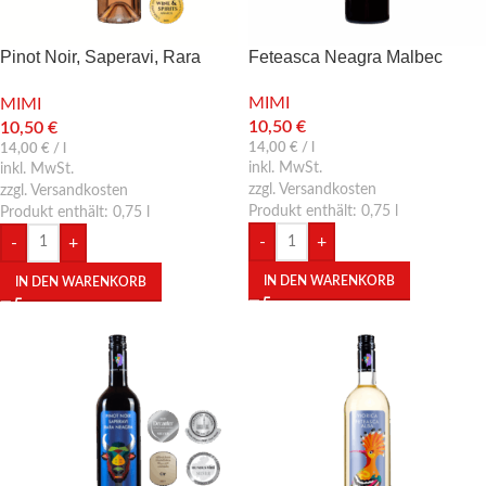
Pinot Noir, Saperavi, Rara
Feteasca Neagra Malbec
Neagra Rose
MIMI
MIMI
10,50
€
10,50
€
14,00
€
/
l
14,00
€
/
l
inkl. MwSt.
inkl. MwSt.
zzgl. Versandkosten
zzgl. Versandkosten
Produkt enthält: 0,75
l
Produkt enthält: 0,75
l
-
+
-
+
IN DEN WARENKORB
IN DEN WARENKORB