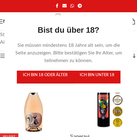
MENÜ
Bist du über 18?
Start
/
MIMI Weine
/
AnimAliens MIMI
Alle 10 Ergebnisse werden angezeigt
Sie müssen mindestens 18 Jahre alt sein, um die
Seite anzuzeigen. Bitte bestätigen Sie Ihr Alter, um
Zeige Sidebar
teilnehmen zu können.
ICH BIN 18 ODER ÄLTER
ICH BIN UNTER 18
Saperavi
BELIEBT