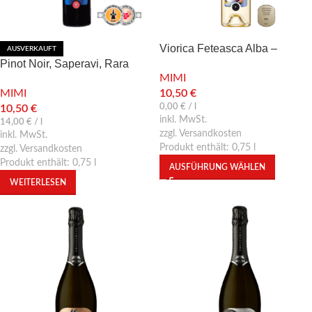
Viorica Feteasca Alba –
AUSVERKAUFT
Pinot Noir, Saperavi, Rara
Weißwein trocken
MIMI
Neagră
MIMI
10,50
€
0,00
€
/
l
10,50
€
inkl. MwSt.
14,00
€
/
l
zzgl. Versandkosten
inkl. MwSt.
Produkt enthält: 0,75
l
zzgl. Versandkosten
Produkt enthält: 0,75
l
AUSFÜHRUNG WÄHLEN
WEITERLESEN