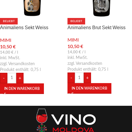
BELIEBT
BELIEBT
Animaliens Sekt Weiss
Animaliens Brut Sekt Weiss
halbtrocken
MIMI
MIMI
10,50
€
10,50
€
14,00
€
/
l
14,00
€
/
l
inkl. MwSt.
inkl. MwSt.
zzgl. Versandkosten
zzgl. Versandkosten
Produkt enthält: 0,75
l
Produkt enthält: 0,75
l
-
+
-
+
IN DEN WARENKORB
IN DEN WARENKORB