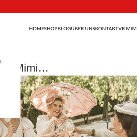
HOME
SHOP
BLOG
ÜBER UNS
KONTAKT
VR MIM
e
bei Mimi…