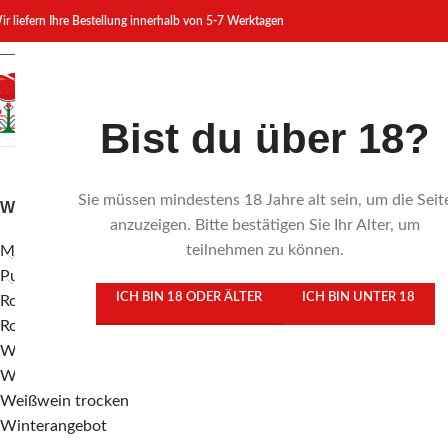
ir liefern Ihre Bestellung innerhalb von 5-7 Werktagen
Bist du über 18?
Sie müssen mindestens 18 Jahre alt sein, um die Seit
WEINKATEGORIEN
Start
/
Produkte ver
anzuzeigen. Bitte bestätigen Sie Ihr Alter, um
teilnehmen zu können.
MIMI Weine
Es wurden keine Pr
Purcari Weine
ICH BIN 18 ODER ÄLTER
ICH BIN UNTER 18
Roséwein trocken
Rotwein trocken
Weißwein Halbtrocken
Weißwein süß
Weißwein trocken
Winterangebot