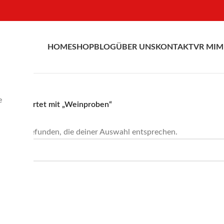
HOME
SHOP
BLOG
ÜBER UNS
KONTAKT
VR MIM
e
schlagwortet mit „Weinproben“
odukte gefunden, die deiner Auswahl entsprechen.