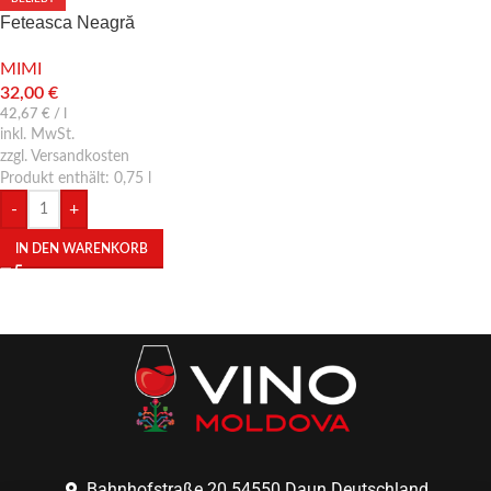
Feteasca Neagră
MIMI
32,00
€
42,67
€
/
l
inkl. MwSt.
zzgl. Versandkosten
Produkt enthält: 0,75
l
-
+
IN DEN WARENKORB
Bahnhofstraße 20 54550 Daun Deutschland