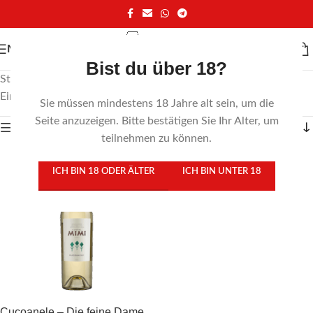
MENÜ
Bist du über 18?
Start
/
Produkte verschlagwortet mit „Pfirsichnoten“
Einzelnes Ergebnis wird angezeigt
Sie müssen mindestens 18 Jahre alt sein, um die
Seite anzuzeigen. Bitte bestätigen Sie Ihr Alter, um
Zeige Sidebar
teilnehmen zu können.
ICH BIN 18 ODER ÄLTER
ICH BIN UNTER 18
Cucoanele – Die feine Dame