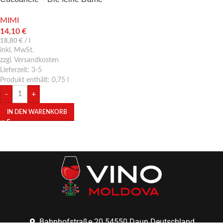
MIMI
14,10
€
18,80
€
/
l
inkl. MwSt.
zzgl. Versandkosten
Lieferzeit:
3-5
Produkt enthält: 0,75
l
-
+
IN DEN WARENKORB
Bahnhofstraße 20 54550 Daun Deutschland